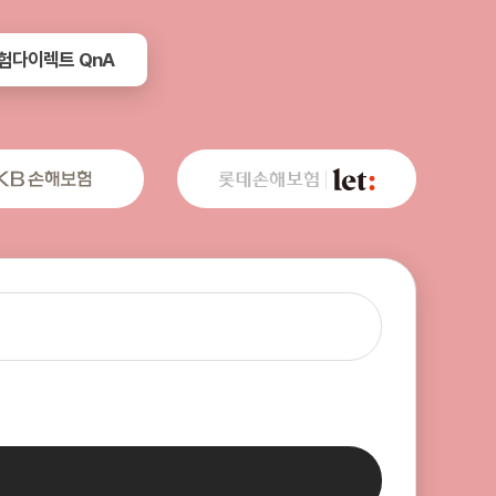
험다이렉트 QnA